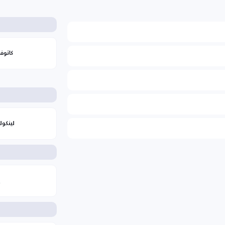
كاتوف
لينكول
ب