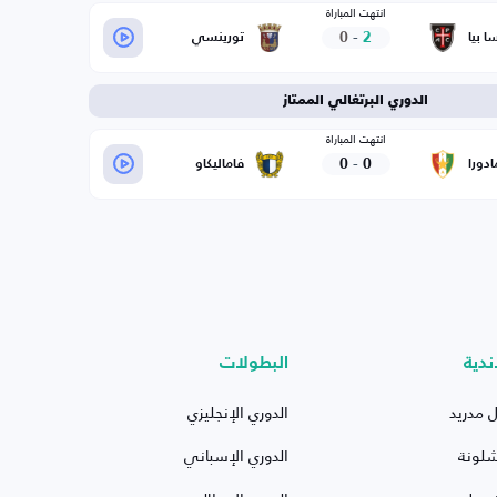
انتهت المباراة
0
-
2
ا بيا
تورينسي
الدوري البرتغالي الممتاز
انتهت المباراة
0
-
0
ادورا
فاماليكاو
ندية
البطولات
ل مدريد
الدوري الإنجليزي
شلونة
الدوري الإسباني