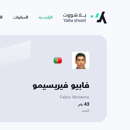
الرئيسية
المباريات
ال
فابيو فيريسيمو
Fabio Verissimo
43
عام
العمر