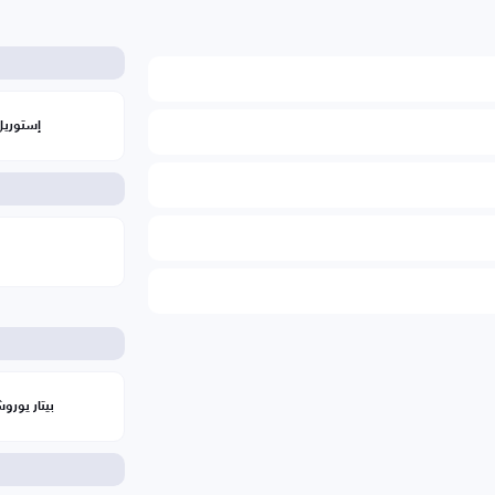
إستوريل 
بيتار يورو