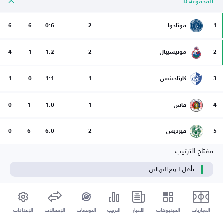
المجموعة D
1
موتاجوا
2
0:6
6
6
2
مونيسيبال
2
1:2
1
4
3
كارتاجينيس
1
1:1
0
1
4
فاس
1
1:0
-1
0
5
فيرديس
2
6:0
-6
0
مفتاح الترتيب
تأهل لـ ربع النهائي
المباريات
الفيديوهات
الأخبار
الترتيب
التوقعات
الإنتقالات
الإعدادات