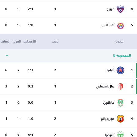
4
فيربو
1
2:1
-1
0
5
اكسلاجو
1
1:0
-1
0
الأندية
لعب
الأهداف
الفرق
النقاط
المجموعة B
1
أليانزا
2
1:3
2
6
2
ريال استيلي
1
0:2
2
3
3
ماراثون
1
0:0
0
1
4
هيريديانو
2
1:0
-1
1
5
انتيخوا
2
4:1
-3
0