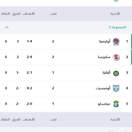
الأندية
لعب
الأهداف
الفرق
النقاط
المجموعة C
1
أوليمبيا
2
1:4
3
6
2
سابريسا
2
2:4
2
6
3
أليانزا
1
2:1
-1
0
4
أوميسيت
2
4:2
-2
0
5
ميكسكو
1
2:0
-2
0
الأندية
لعب
الأهداف
الفرق
النقاط