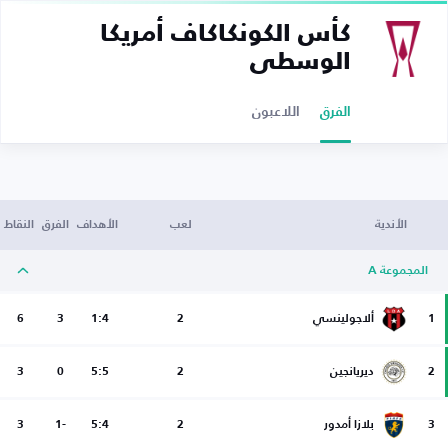
كأس الكونكاكاف أمريكا
الوسطى
الفرق
اللاعبون
الأندية
لعب
الأهداف
الفرق
النقاط
المجموعة A
1
ألاجولينسي
2
1:4
3
6
2
ديريانجين
2
5:5
0
3
3
بلازا أمدور
2
5:4
-1
3