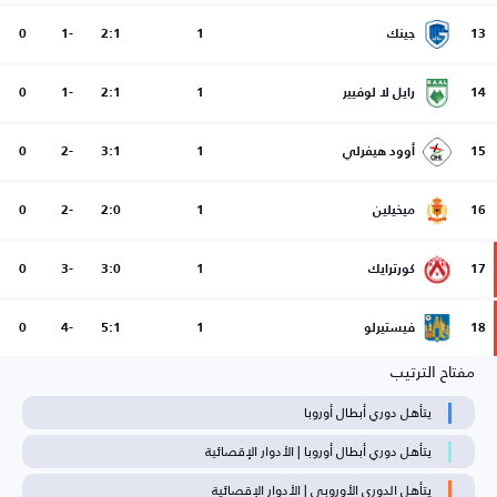
13
جينك
1
2:1
-1
0
14
رايل لا لوفيير
1
2:1
-1
0
15
أوود هيفرلي
1
3:1
-2
0
16
ميخيلين
1
2:0
-2
0
17
كورترايك
1
3:0
-3
0
18
فيستيرلو
1
5:1
-4
0
مفتاح الترتيب
يتأهل دوري أبطال أوروبا
يتأهل دوري أبطال أوروبا | الأدوار الإقصائية
يتأهل الدوري الأوروبي | الأدوار الإقصائية