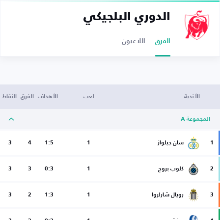
الدوري البلجيكي
الفرق
اللاعبون
الأندية
لعب
الأهداف
الفرق
النقاط
المجموعة A
1
سان جيلواز
1
1:5
4
3
2
كلوب بروج
1
0:3
3
3
3
رويال شارلروا
1
1:3
2
3