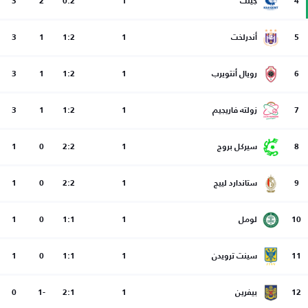
4
جينت
1
0:2
2
3
5
أندرلخت
1
1:2
1
3
6
رويال أنتويرب
1
1:2
1
3
7
زولته فاريجيم
1
1:2
1
3
8
سيركل بروج
1
2:2
0
1
9
ستاندارد لييج
1
2:2
0
1
10
لومل
1
1:1
0
1
11
سينت ترويدن
1
1:1
0
1
12
بيفرين
1
2:1
-1
0