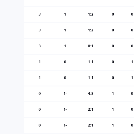
3
1
1:2
0
0
3
1
1:2
0
0
3
1
0:1
0
0
1
0
1:1
0
1
1
0
1:1
0
1
0
-1
4:3
1
0
0
-1
2:1
1
0
0
-1
2:1
1
0