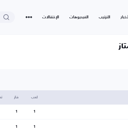
أخبار
الترتيب
الفيديوهات
الإنتقالات
از
لعب
فاز
تع
1
1
1
1