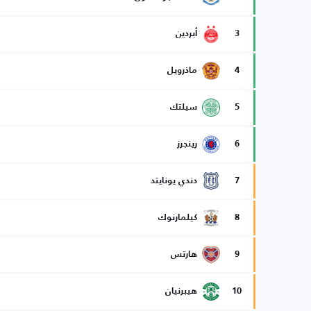
3
أبردين
4
ماذرويل
5
سيلتك
6
رينجرز
7
دندي يونايتد
8
كيلمارنوك
9
هارتس
10
هيبرنيان