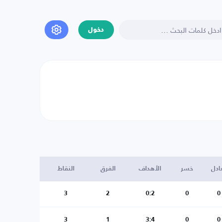
دخول
ادل
خسر
الأهداف
الفرق
النقاط
3
2
0:2
0
0
3
1
3:4
0
0