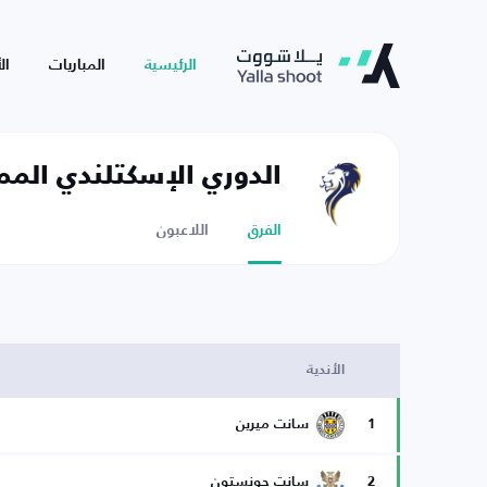
الرئيسية
المباريات
ال
الدوري الإسكتلندي الممت
الفرق
اللاعبون
الأندية
1
سانت ميرين
2
سانت جونستون