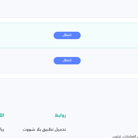
انتقال
انتقال
روابط
الأ
تحميل تطبيق يلا شووت
ريا
لمباريات، ترتيب