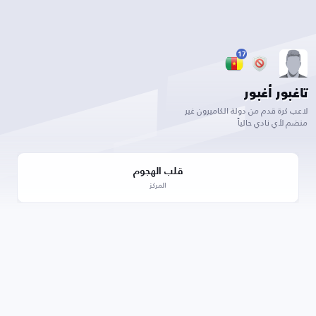
17
تاغبور أغبور
لاعب كرة قدم من دولة الكاميرون غير
منضم لأي نادي حالياً
قلب الهجوم
المركز