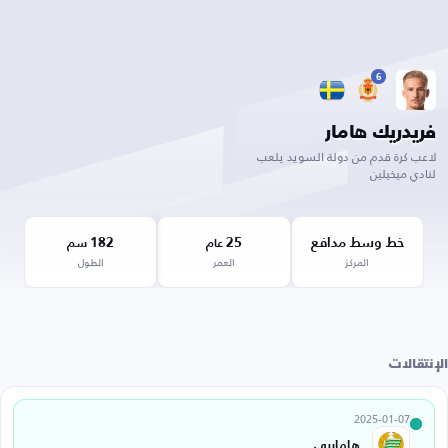
6
فريدريك هامار
لاعب كرة قدم من دولة السويد يلعب
لنادي ميخيلين
خط وسط مدافع
25
182
عام
سم
المركز
العمر
الطول
الإنتقالات
2025-01-07
هاماربي