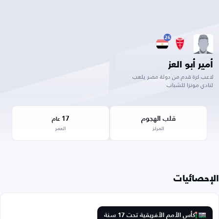
26
أمير أبو العز
لاعب كرة قدم من دولة مصر يلعب
لنادي مونزا للشباب
قلب الهجوم
17
عام
المركز
العمر
الإحصائيات
كأس الأمم الأفريقية تحت 17 سنة