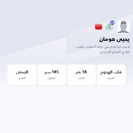
29
يحيى هومان
لاعب كرة قدم من دولة المغرب يلعب
لنادي الدفاع الجديدي
قلب الهجوم
18
185
اليمنى
عام
سم
المركز
العمر
الطول
القدم