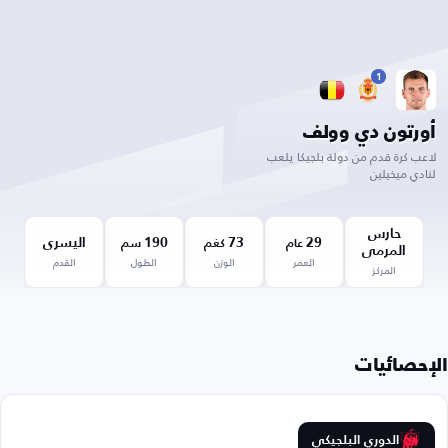
1
أورتون دي وولف
لاعب كرة قدم من دولة بلجيكا يلعب
لنادي ميخيلين
حارس
29
73
190
اليسرى
عام
كغم
سم
المرمى
العمر
الوزن
الطول
القدم
المركز
الإحصائيات
الدوري البلجيكي