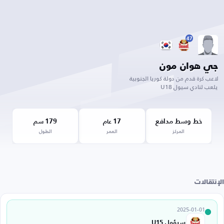
47
جي هوان مون
لاعب كرة قدم من دولة كوريا الجنوبية
يلعب لنادي سيول U18
خط وسط مدافع
17
179
عام
سم
المركز
العمر
الطول
الإنتقالات
2025-01-01
سيؤول U15