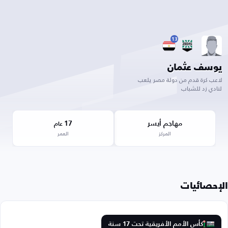
13
يوسف عثمان
لاعب كرة قدم من دولة مصر يلعب
لنادي زد للشباب
مهاجم أيسر
17
عام
المركز
العمر
الإحصائيات
كأس الأمم الأفريقية تحت 17 سنة