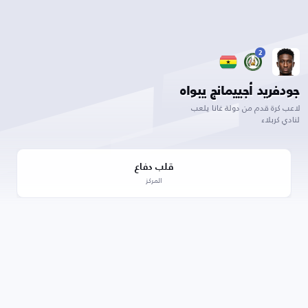
2
جودفريد أجييمانج يبواه
لاعب كرة قدم من دولة غانا يلعب
لنادي كربلاء
قلب دفاع
المركز