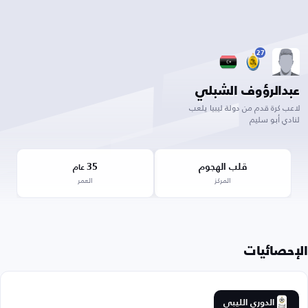
27
عبدالرؤوف الشبلي
لاعب كرة قدم من دولة ليبيا يلعب
لنادي أبو سليم
قلب الهجوم
35
عام
المركز
العمر
الإحصائيات
الدوري الليبي