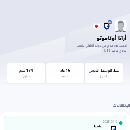
44
أراتا أوكاموتو
لاعب كرة قدم من دولة اليابان يلعب
لنادي غامبا U18
خط الوسط الأيمن
16
174
عام
سم
المركز
العمر
الطول
الإنتقالات
2025-04-01
غامبا