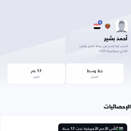
8
أحمد بشير
لاعب كرة قدم من دولة مصر يلعب
لنادي سيراميكا U23
خط وسط
17
عام
المركز
العمر
الإحصائيات
كأس الأمم الأفريقية تحت 17 سنة