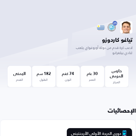
25
تياغو كاردوزو
لاعب كرة قدم من دولة أوروغواي يلعب
لنادي بيلغرانو
حارس
30
74
182
اليمنى
عام
كغم
سم
المرمى
العمر
الوزن
الطول
القدم
المركز
الإحصائيات
دوري الدرجة الأولى الأرجنتيني