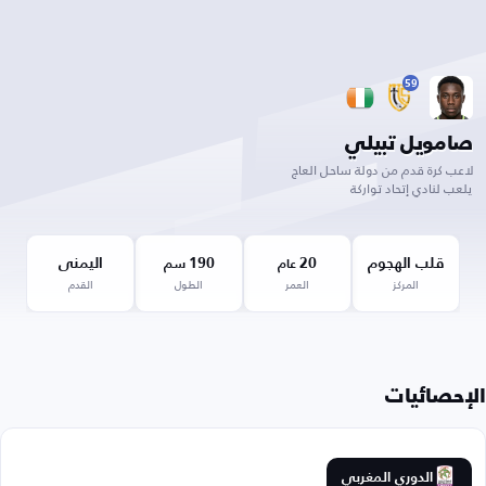
59
صامويل تبيلي
لاعب كرة قدم من دولة ساحل العاج
يلعب لنادي إتحاد تواركة
قلب الهجوم
20
190
اليمنى
عام
سم
المركز
العمر
الطول
القدم
الإحصائيات
الدوري المغربي