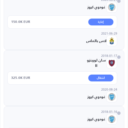
غودوي كروز
150.0K EUR
إعارة
2021-06-29
لاس بالماس
2018-01-17
سان لورينزو
II
325.0K EUR
انتقال
2020-08-24
غودوي كروز
2018-01-16
غودوي كروز