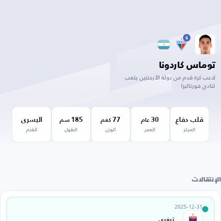
6
توماس كاردونا
لاعب كرة قدم من دولة الأرجنتين يلعب
لنادي فورتاليزا
قلب دفاع
30
77
185
اليسرى
عام
كغم
سم
المركز
العمر
الوزن
الطول
القدم
الإنتقالات
2025-12-31
تيغري