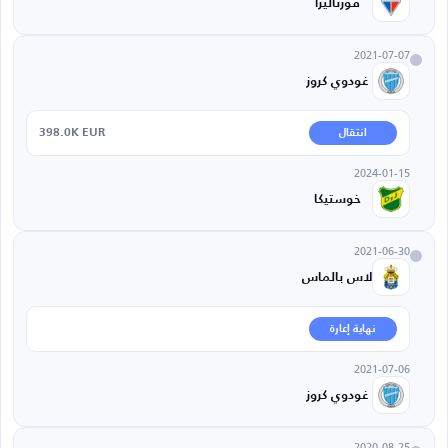
فورتاليزا
2021-07-07
غودوي كروز
398.0K EUR
انتقال
2024-01-15
خوستيكا
2021-06-30
لاس بالماس
نهاية إعارة
2021-07-06
غودوي كروز
2020-08-25