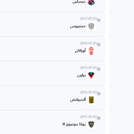
ميديلين
2017-07-01
مينيروس
2016-01-01
أوراكان
2013-07-01
براون
2012-07-01
ألميرانتي
2011-07-01
بوكا جونيورز II