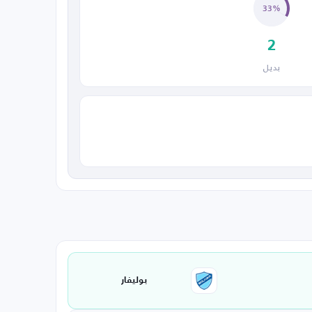
33%
2
بديل
بوليفار