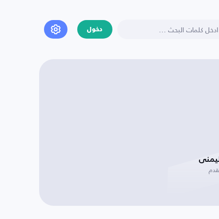
دخول
ليمنى
قدم