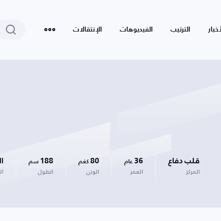
أخبار
الترتيب
الفيديوهات
الإنتقالات
قلب دفاع
36
80
188
ا
عام
كغم
سم
المركز
العمر
الوزن
الطول
ال