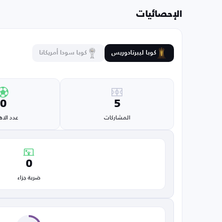
الإحصائيات
كوبا ليبرتادوريس
كوبا سودا أمريكانا
0
5
المشاركات
عدد الا
0
ضربة جزاء