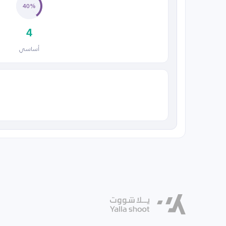
40%
4
أساسي