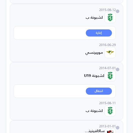
2015-08-12
لشبونة ب
إعارة
2016-06-29
موريرنسي
2014-07-01
لشبونة U19
انتقال
2015-08-11
لشبونة ب
2013-01-01
ساكافينينسي