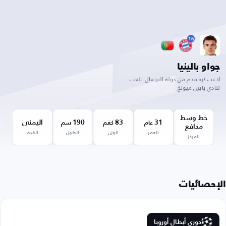
16
جواو بالينيا
لاعب كرة قدم من دولة البرتغال يلعب
لنادي بايرن ميونخ
خط وسط
31
83
190
اليمنى
عام
كغم
سم
مدافع
العمر
الوزن
الطول
القدم
المركز
الإحصائيات
دوري أبطال أوروبا