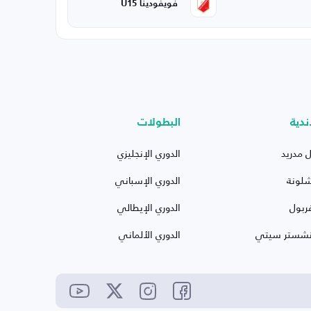
فويفودينا U15
ندية
البطولات
ل مدريد
الدوري الإنجليزي
شلونة
الدوري الإسباني
ربول
الدوري الإيطالي
نشستر سيتي
الدوري الألماني