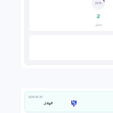
22%
2
بديل
2028-06-30
الهلال