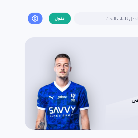
دخول
نى