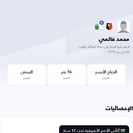
9
محمد فالمي
لاعب كرة قدم من دولة الجزائر يلعب
لنادي رين U19
الجناح الأيسر
16
اليمنى
عام
المركز
العمر
القدم
الإحصائيات
كأس الأمم الأفريقية تحت 17 سنة