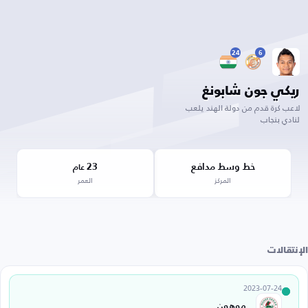
24
6
ريكي جون شابونغ
لاعب كرة قدم من دولة الهند يلعب
لنادي بنجاب
خط وسط مدافع
23
عام
المركز
العمر
الإنتقالات
2023-07-24
موهون