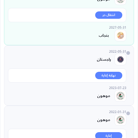
انتقال حر
2027-05-31
بنجاب
2022-05-31
راجستان
نهاية إعارة
2023-07-23
موهون
2022-01-31
موهون
إعارة