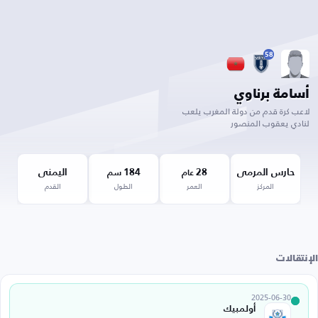
58
أسامة برناوي
لاعب كرة قدم من دولة المغرب يلعب
لنادي يعقوب المنصور
حارس المرمى
28
184
اليمنى
عام
سم
المركز
العمر
الطول
القدم
الإنتقالات
2025-06-30
أولمبيك