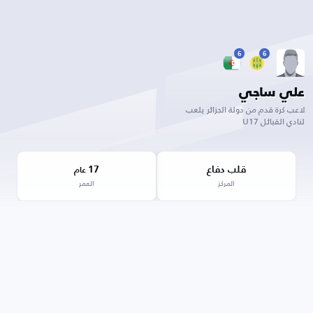
6
6
علي ساجي
لاعب كرة قدم من دولة الجزائر يلعب
لنادي القبائل U17
قلب دفاع
17
عام
المركز
العمر