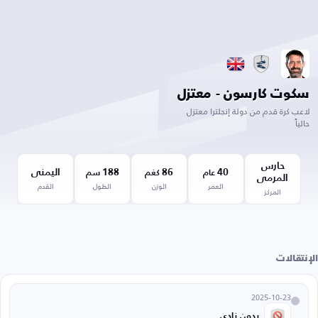
سكوت كارسون - معتزل
لاعب كرة قدم من دولة إنجلترا معتزل
حالياً
حارس
40
86
188
اليمنى
عام
كغم
سم
المرمى
العمر
الوزن
الطول
القدم
المركز
الإنتقالات
2025-10-23
بدون نادي