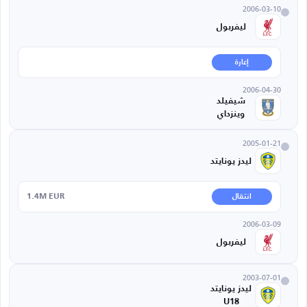
2006-03-10
ليفربول
إعارة
2006-04-30
شيفيلد
وينزداي
2005-01-21
ليدز يونايتد
1.4M EUR
انتقال
2006-03-09
ليفربول
2003-07-01
ليدز يونايتد
U18