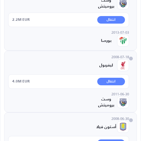
وست
بروميتش
2.2M EUR
انتقال
2013-07-03
بورصا
2008-07-18
ليفربول
4.0M EUR
انتقال
2011-06-30
وست
بروميتش
2008-06-30
أستون فيلا