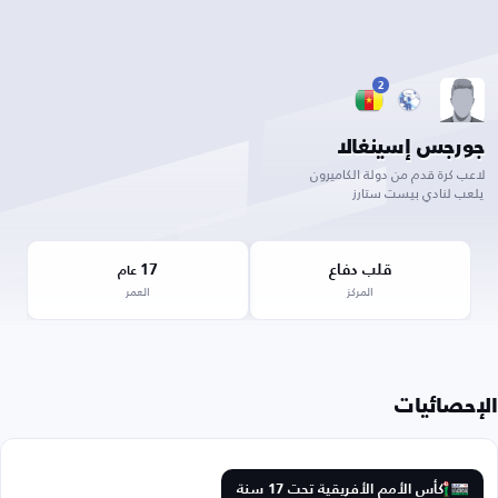
2
جورجس إسينغالا
لاعب كرة قدم من دولة الكاميرون
يلعب لنادي بيست ستارز
قلب دفاع
17
عام
المركز
العمر
الإحصائيات
كأس الأمم الأفريقية تحت 17 سنة