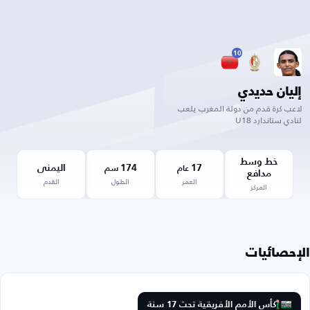
10
إليان حديدي
لاعب كرة قدم من دولة المغرب يلعب
لنادي ستاندارد U18
خط وسط
17
174
اليمنى
عام
سم
مدافع
العمر
الطول
القدم
المركز
الإحصائيات
كأس الأمم الأفريقية تحت 17 سنة