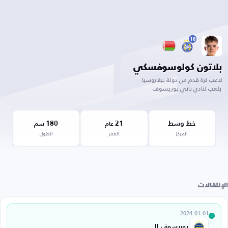
18
بلاتون كولوسوفسكي
لاعب كرة قدم من دولة بيلاروسيا
يلعب لنادي باتي بوريسوف
خط وسط
21
180
عام
سم
المركز
العمر
الطول
الإنتقالات
2024-01-01
بوريسوف II