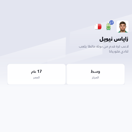
27
زاياس نيويل
لاعب كرة قدم من دولة مالطا يلعب
لنادي فلوريانا
وسط
17
عام
المركز
العمر