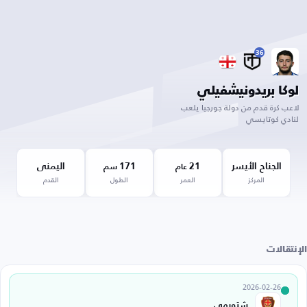
36
لوكا بريدونيشفيلي
لاعب كرة قدم من دولة ‫جورجيا يلعب
لنادي كوتايسي
الجناح الأيسر
21
171
اليمنى
عام
سم
المركز
العمر
الطول
القدم
الإنتقالات
2026-02-26
شتورمي