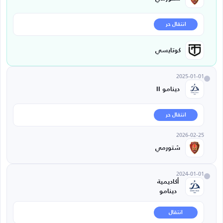
انتقال حر
كوتايسي
2025-01-01
دينامو II
انتقال حر
2026-02-25
شتورمي
2024-01-01
أكاديمية
دينامو
انتقال