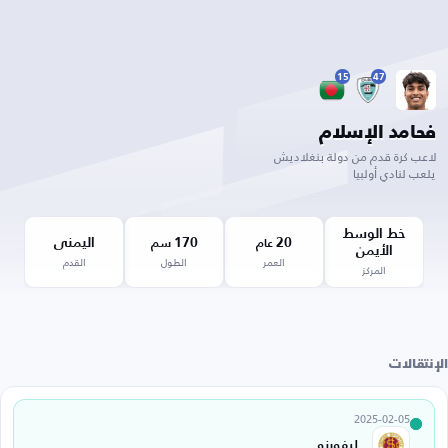
15
47
فحامد الإسلام
لاعب كرة قدم من دولة بنغلاديش
يلعب لنادي أولبيا
خط الوسط
20
170
اليمنى
عام
سم
الأيمن
العمر
الطول
القدم
المركز
الإنتقالات
2025-02-05
ليفورنو