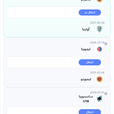
انتقال حر
2027-06-30
أولبيا
2024-10-18
ليغورنا
انتقال
2025-02-04
ليفورنو
2024-07-01
سامبدوريا
U18
انتقال