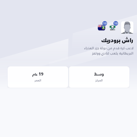
10
10
راش برودريك
لاعب كرة قدم من دولة جزر العذراء
البريطانية يلعب لنادي وولفز
وسط
19
عام
المركز
العمر