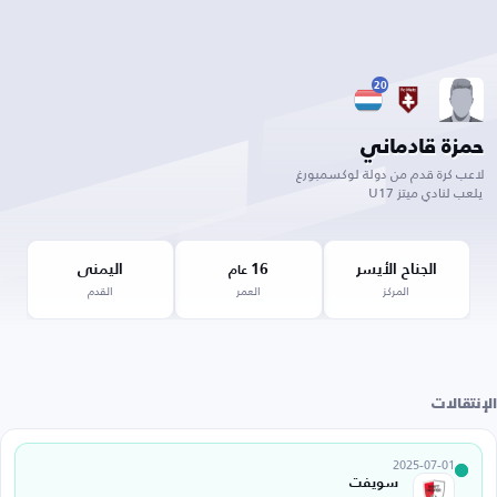
20
حمزة قادماني
لاعب كرة قدم من دولة لوكسمبورغ
يلعب لنادي ميتز U17
الجناح الأيسر
16
اليمنى
عام
المركز
العمر
القدم
الإنتقالات
2025-07-01
سويفت