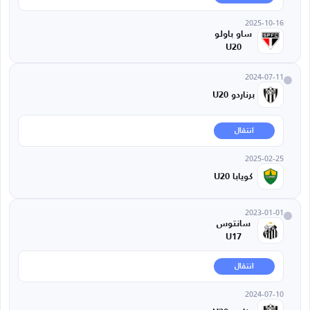
2025-10-16
ساو باولو
U20
2024-07-11
برناردو U20
انتقال
2025-02-25
كويابا U20
2023-01-01
سانتوس
U17
انتقال
2024-07-10