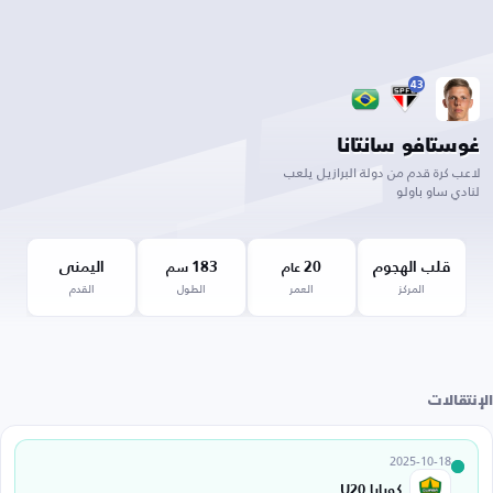
43
غوستافو سانتانا
لاعب كرة قدم من دولة البرازيل يلعب
لنادي ساو باولو
قلب الهجوم
20
183
اليمنى
عام
سم
المركز
العمر
الطول
القدم
الإنتقالات
2025-10-18
كويابا U20