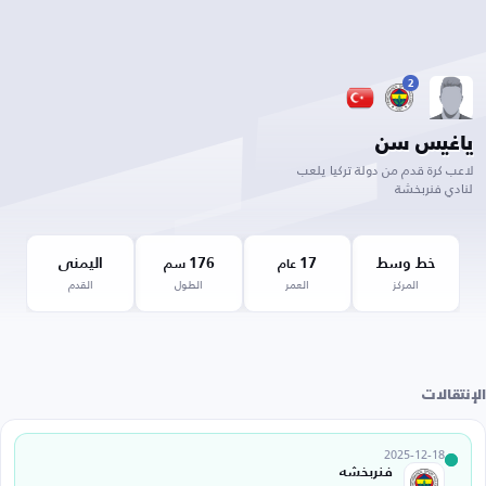
2
ياغيس سن
لاعب كرة قدم من دولة تركيا يلعب
لنادي فنربخشة
خط وسط
17
176
اليمنى
عام
سم
المركز
العمر
الطول
القدم
الإنتقالات
2025-12-18
فنربخشه