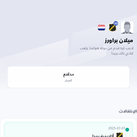
30
ميلان براورز
لاعب كرة قدم من دولة هولندا يلعب
لنادي ناك بريدا
مدافع
المركز
الإنتقالات
2025-07-01
أكاديمية بريدا