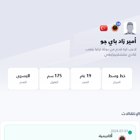
58
أمير زاد باي جو
لاعب كرة قدم من دولة تركيا يلعب
لنادي غنتشلربيرليغي
خط وسط
19
175
اليسرى
عام
سم
المركز
العمر
الطول
القدم
الإنتقالات
2024-07-01
أكاديمية