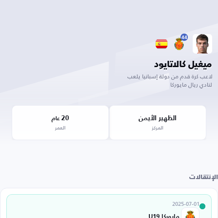
44
ميغيل كالاتايود
لاعب كرة قدم من دولة إسبانيا يلعب
لنادي ريال مايوركا
الظهير الأيمن
20
عام
المركز
العمر
الإنتقالات
2025-07-01
مايوركا U19