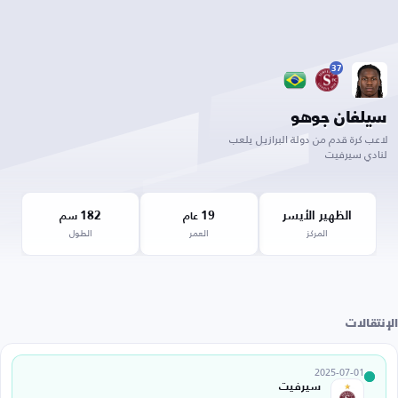
37
سيلفان جوهو
لاعب كرة قدم من دولة البرازيل يلعب
لنادي سيرفيت
الظهير الأيسر
19
182
عام
سم
المركز
العمر
الطول
الإنتقالات
2025-07-01
سيرفيت