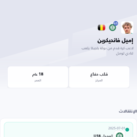
65
إميل فانديكرين
لاعب كرة قدم من دولة بلجيكا يلعب
لنادي لومل
قلب دفاع
18
عام
المركز
العمر
الإنتقالات
2025-07-01
لوميل U18