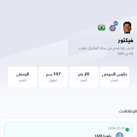
61
فيكتور
لاعب كرة قدم من دولة البرازيل يلعب
لنادي باهيا
حارس المرمى
20
197
اليمنى
عام
سم
المركز
العمر
الطول
القدم
الإنتقالات
2026-01-01
باهيا U20