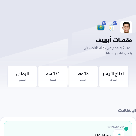
22
47
مقصات أبرييف
لاعب كرة قدم من دولة كازاخستان
يلعب لنادي أستانا
الجناح الأيسر
18
171
اليمنى
عام
سم
المركز
العمر
الطول
القدم
الإنتقالات
2026-01-01
أستانا U18