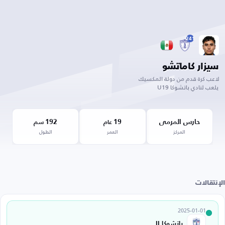
241
سيزار كاماتشو
لاعب كرة قدم من دولة المكسيك
يلعب لنادي باتشوكا U19
حارس المرمى
19
192
عام
سم
المركز
العمر
الطول
الإنتقالات
2025-01-01
باتشوكا II