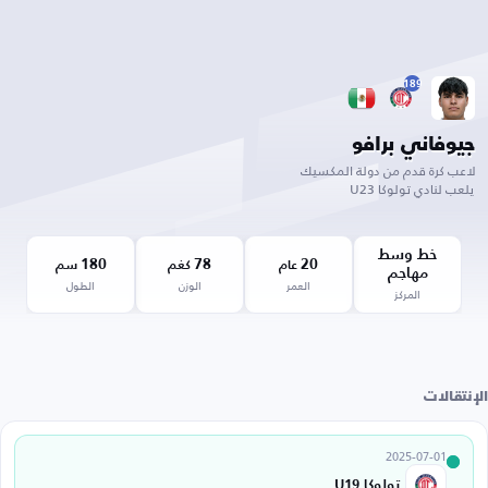
189
جيوفاني برافو
لاعب كرة قدم من دولة المكسيك
يلعب لنادي تولوكا U23
خط وسط
180
78
20
عام
كغم
سم
مهاجم
العمر
الوزن
الطول
المركز
الإنتقالات
2025-07-01
تولوكا U19