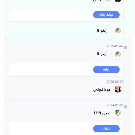
نهاية إعارة
إيتو II
2025-07-07
إيتو II
إعارة
2026-06-29
بودافوكي
2024-01-01
جيور U19
انتقال