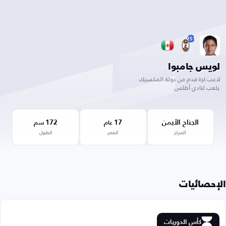
251
لويس جامبوا
لاعب كرة قدم من دولة المكسيك
يلعب لنادي أطلس
الجناح الأيمن
17
172
عام
سم
المركز
العمر
الطول
الإحصائيات
كأس الدوريات